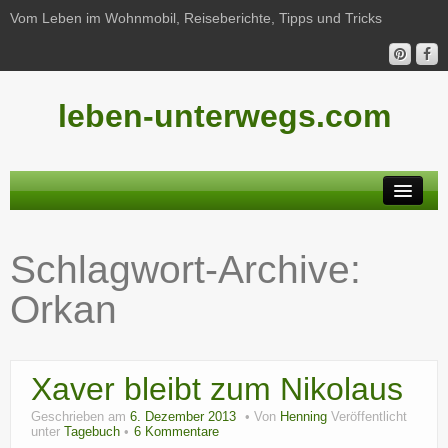
Vom Leben im Wohnmobil, Reiseberichte, Tipps und Tricks
leben-unterwegs.com
Neu hier?
Schlagwort-Archive:
Reiseberichte
Orkan
Unterwegs
Haushalt
Xaver bleibt zum Nikolaus
Freizeit
Geschrieben am
6. Dezember 2013
Von
Henning
Veröffentlicht
Wohnmobil-Technik
unter
Tagebuch
6 Kommentare