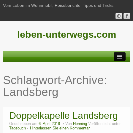
Vom Leben im Wohnmobil, Reiseberichte, Tipps und Tricks
leben-unterwegs.com
Neu hier?
Schlagwort-Archive:
Reiseberichte
Landsberg
Unterwegs
Haushalt
Doppelkapelle Landsberg
Freizeit
Geschrieben am
6. April 2018
Von
Henning
Veröffentlicht unter
Wohnmobil-Technik
Tagebuch
Hinterlassen Sie einen Kommentar