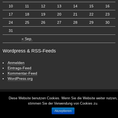
10
11
12
13
14
15
16
17
18
19
20
21
22
23
24
25
26
27
28
29
30
31
« Sep.
Wordpress & RSS-Feeds
Anmelden
Eintrags-Feed
Kommentar-Feed
WordPress.org
ش
ر
ط
CyberChimps WordPress Themes
Diese Website benutzen Cookies. Wenn Sie die Website weiter nutzen,
ب
stimmen Sie der Verwendung von Cookies zu.
ن
© leben-
د
unterwegs.com
Akzeptieren
ی