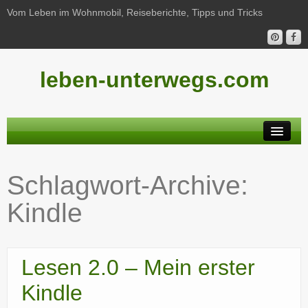
Vom Leben im Wohnmobil, Reiseberichte, Tipps und Tricks
leben-unterwegs.com
Neu hier?
Schlagwort-Archive:
Reiseberichte
Kindle
Unterwegs
Haushalt
Lesen 2.0 – Mein erster
Freizeit
Kindle
Wohnmobil-Technik