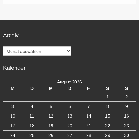
Archiv
A
r
c
Kalender
h
i
v
August 2026
M
D
M
D
F
S
S
1
2
3
4
5
6
7
8
9
10
11
12
13
14
15
16
17
18
19
20
21
22
23
24
25
26
27
28
29
30