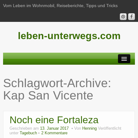
Vom Leben im Wohnmobil, Reiseberichte, Tipps und Tricks
leben-unterwegs.com
Neu hier?
Schlagwort-Archive:
Reiseberichte
Kap San Vicente
Unterwegs
Haushalt
Noch eine Fortaleza
Freizeit
Geschrieben am
13. Januar 2017
Von
Henning
Veröffentlicht
Wohnmobil-Technik
unter
Tagebuch
2 Kommentare