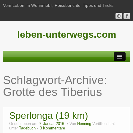
Vom Leben im Wohnmobil, Reiseberichte, Tipps und Tricks
leben-unterwegs.com
Neu hier?
Schlagwort-Archive:
Reiseberichte
Grotte des Tiberius
Unterwegs
Haushalt
Sperlonga (19 km)
Freizeit
Geschrieben am
9. Januar 2016
Von
Henning
Veröffentlicht
Wohnmobil-Technik
unter
Tagebuch
3 Kommentare