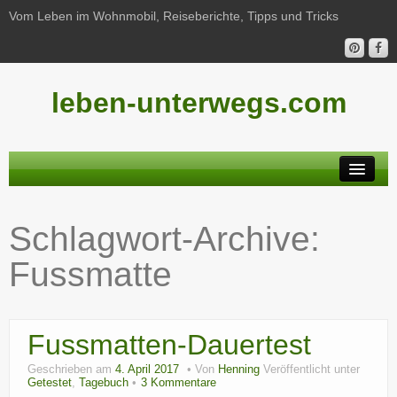
Vom Leben im Wohnmobil, Reiseberichte, Tipps und Tricks
leben-unterwegs.com
Neu hier?
Schlagwort-Archive:
Reiseberichte
Fussmatte
Unterwegs
Haushalt
Fussmatten-Dauertest
Freizeit
Geschrieben am
4. April 2017
Von
Henning
Veröffentlicht unter
Wohnmobil-Technik
Getestet
,
Tagebuch
3 Kommentare