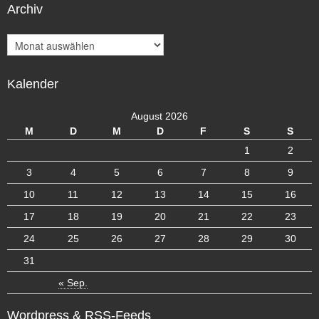
Archiv
A
r
c
Kalender
h
i
v
August 2026
M
D
M
D
F
S
S
1
2
3
4
5
6
7
8
9
10
11
12
13
14
15
16
17
18
19
20
21
22
23
24
25
26
27
28
29
30
31
« Sep.
Wordpress & RSS-Feeds