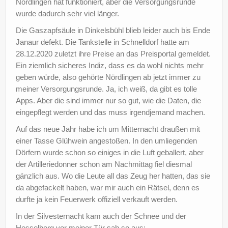
Nördlingen hat funktioniert, aber die Versorgungsrunde
wurde dadurch sehr viel länger.
Die Gaszapfsäule in Dinkelsbühl blieb leider auch bis Ende
Janaur defekt. Die Tankstelle in Schnelldorf hatte am
28.12.2020 zuletzt ihre Preise an das Preisportal gemeldet.
Ein ziemlich sicheres Indiz, dass es da wohl nichts mehr
geben würde, also gehörte Nördlingen ab jetzt immer zu
meiner Versorgungsrunde. Ja, ich weiß, da gibt es tolle
Apps. Aber die sind immer nur so gut, wie die Daten, die
eingepflegt werden und das muss irgendjemand machen.
Auf das neue Jahr habe ich um Mitternacht draußen mit
einer Tasse Glühwein angestoßen. In den umliegenden
Dörfern wurde schon so einiges in die Luft geballert, aber
der Artilleriedonner schon am Nachmittag fiel diesmal
gänzlich aus. Wo die Leute all das Zeug her hatten, das sie
da abgefackelt haben, war mir auch ein Rätsel, denn es
durfte ja kein Feuerwerk offiziell verkauft werden.
In der Silvesternacht kam auch der Schnee und der
Hesselberg vor meiner Tür sah so aus: