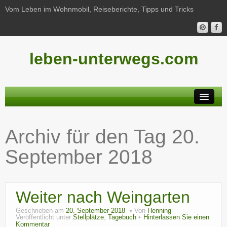
Vom Leben im Wohnmobil, Reiseberichte, Tipps und Tricks
leben-unterwegs.com
Neu hier?
Archiv für den Tag
20.
Reiseberichte
September 2018
Unterwegs
Haushalt
Weiter nach Weingarten
Freizeit
Geschrieben am
20. September 2018
Von
Henning
Wohnmobil-Technik
Veröffentlicht unter
Stellplätze
,
Tagebuch
Hinterlassen Sie einen
Kommentar