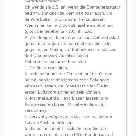
Geräte verhindern.
Ich wende sie z.B. an, wenn die Computertastatur
beginnt, punktuell zu klemmen oder auch, um
den/die Lüfter im Computer frei zu blasen.
Wenn man keine Druckluftflasche an Bord hat
(gibt es in Größen um 300ml = zwei
Anwendungen), kann man zu einer Autowerkstatt
gehen und fragen, ob man mal kurz die Teile
gegen einen Beitrag zur Kaffeekasse ausblasen
darf (Zauberwort: Ausblaspistole).
Dabei sollte man aber beachten:
1. Geräte ausschalten,
2. nicht sofort mit der Druckluft auf die Geräte
halten, sondern mindestens zehn Sekunden
abblasen lassen, da Kondensat oder Öle im
ersten Luftstrom enthalten sein können,
3. erst mal auf die Hand blasen lassen (alte
Kompressoren blasen Öl mit – in dem Fall
verzichten),
4. vorsichtig vorgehen: lieber nicht mit extrem
kurzem Abstand arbeiten,
5. danach mit dem Einschalten der Geräte
warten, da sich durch die Kälte Kondensat auf