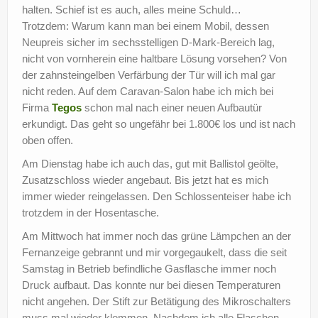
halten. Schief ist es auch, alles meine Schuld…
Trotzdem: Warum kann man bei einem Mobil, dessen
Neupreis sicher im sechsstelligen D-Mark-Bereich lag,
nicht von vornherein eine haltbare Lösung vorsehen? Von
der zahnsteingelben Verfärbung der Tür will ich mal gar
nicht reden. Auf dem Caravan-Salon habe ich mich bei
Firma
Tegos
schon mal nach einer neuen Aufbautür
erkundigt. Das geht so ungefähr bei 1.800€ los und ist nach
oben offen.
Am Dienstag habe ich auch das, gut mit Ballistol geölte,
Zusatzschloss wieder angebaut. Bis jetzt hat es mich
immer wieder reingelassen. Den Schlossenteiser habe ich
trotzdem in der Hosentasche.
Am Mittwoch hat immer noch das grüne Lämpchen an der
Fernanzeige gebrannt und mir vorgegaukelt, dass die seit
Samstag in Betrieb befindliche Gasflasche immer noch
Druck aufbaut. Das konnte nur bei diesen Temperaturen
nicht angehen. Der Stift zur Betätigung des Mikroschalters
muss mal wieder klemmen. Nachdem ich alle Flaschen