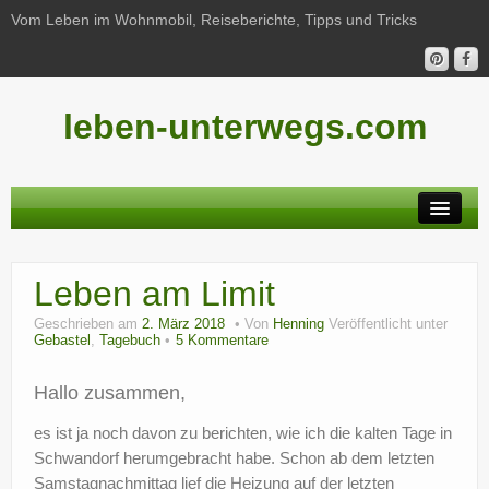
Vom Leben im Wohnmobil, Reiseberichte, Tipps und Tricks
leben-unterwegs.com
Neu hier?
Leben am Limit
Reiseberichte
Geschrieben am
2. März 2018
Von
Henning
Veröffentlicht unter
Unterwegs
Gebastel
,
Tagebuch
5 Kommentare
Haushalt
Hallo zusammen,
Freizeit
es ist ja noch davon zu berichten, wie ich die kalten Tage in
Schwandorf herumgebracht habe. Schon ab dem letzten
Wohnmobil-Technik
Samstagnachmittag lief die Heizung auf der letzten