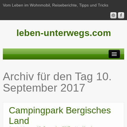
Vom Leben im Wohnmobil, Reiseberichte, Tipps und Tricks
leben-unterwegs.com
Neu hier?
Archiv für den Tag
10.
Reiseberichte
September 2017
Unterwegs
Haushalt
Campingpark Bergisches
Freizeit
Land
Wohnmobil-Technik