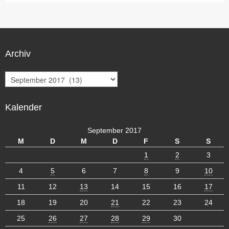
Archiv
A
r
c
Kalender
h
i
v
September 2017
M
D
M
D
F
S
S
1
2
3
4
5
6
7
8
9
10
11
12
13
14
15
16
17
18
19
20
21
22
23
24
25
26
27
28
29
30