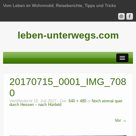
Vom Leben im Wohnmobil, Reiseberichte, Tipps und Tricks
leben-unterwegs.com
Neu hier?
20170715_0001_IMG_708
Reiseberichte
0
Unterwegs
Veröffentlicht
15. Juli 2017
- Gre:
640 × 480
in
Noch einmal quer
durch Hessen – nach Hünfeld
Haushalt
Freizeit
Vor →
Wohnmobil-Technik