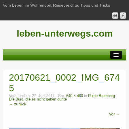
Vom Leben im Wohnmobil, Reiseberichte, Tipps und Tricks
leben-unterwegs.com
Neu hier?
20170621_0002_IMG_674
Reiseberichte
5
Unterwegs
Veröffentlicht
27. Juni 2017
- Gre:
640 × 480
in
Ruine Bramberg:
Die Burg, die es nicht geben durfte
Haushalt
← zurück
Freizeit
Vor →
Wohnmobil-Technik