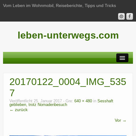
Vom Leben im Wohnmobil, Reiseberichte, Tipps und Tricks
leben-unterwegs.com
Neu hier?
20170122_0004_IMG_535
Reiseberichte
7
Unterwegs
Veröffentlicht
25. Januar 2017
- Gre:
640 × 480
in
Sesshaft
geblieben, trotz Nomadenbesuch
Haushalt
← zurück
Freizeit
Vor →
Wohnmobil-Technik