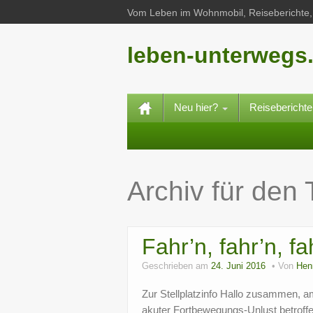
Vom Leben im Wohnmobil, Reiseberichte, 
leben-unterwegs
Neu hier?
Reisebericht
Archiv für den
Fahr’n, fahr’n, f
Geschrieben am
24. Juni 2016
Von
Hen
Zur Stellplatzinfo Hallo zusammen, a
akuter Fortbewegungs-Unlust betroffe