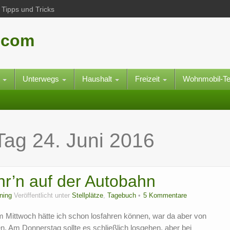
Tipps und Tricks
.com
e
Unterwegs
Haushalt
Freizeit
Wohnmobil-T
 Tag
24. Juni 2016
ahr’n auf der Autobahn
ning
Veröffentlicht unter
Stellplätze
,
Tagebuch
5 Kommentare
m Mittwoch hätte ich schon losfahren können, war da aber von
n. Am Donnerstag sollte es schließlich losgehen, aber bei