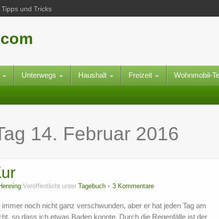
Tipps und Tricks
.com
e
Unterwegs
Haushalt
Freizeit
Wohnmobil-T
 Tag
14. Februar 2016
Kur
Henning
Veröffentlicht unter
Tagebuch
3 Kommentare
r immer noch nicht ganz verschwunden, aber er hat jeden Tag am
t, so dass ich etwas Baden konnte. Durch die Regenfälle ist der