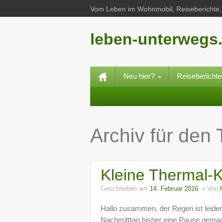
Vom Leben im Wohnmobil, Reiseberichte, 
leben-unterwegs
Neu hier?
Reisebericht
Archiv für den
Kleine Thermal-
Geschrieben am
14. Februar 2016
Von
Hallo zusammen, der Regen ist leide
Nachmitttag bisher eine Pause gemach