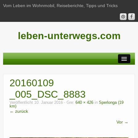
Vom Leben im Wohnmobil, Reiseberichte, Tipps und Tricks
leben-unterwegs.com
Neu hier?
20160109
Reiseberichte
_005_DSC_8883
Unterwegs
Veröffentlicht
10. Januar 2016
- Gre:
640 × 426
in
Sperlonga (19
km)
Haushalt
← zurück
Freizeit
Vor →
Wohnmobil-Technik