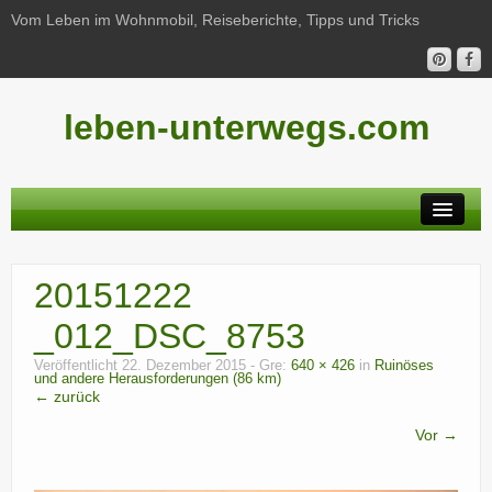
Vom Leben im Wohnmobil, Reiseberichte, Tipps und Tricks
leben-unterwegs.com
Neu hier?
20151222
Reiseberichte
_012_DSC_8753
Unterwegs
Veröffentlicht
22. Dezember 2015
- Gre:
640 × 426
in
Ruinöses
und andere Herausforderungen (86 km)
Haushalt
← zurück
Freizeit
Vor →
Wohnmobil-Technik