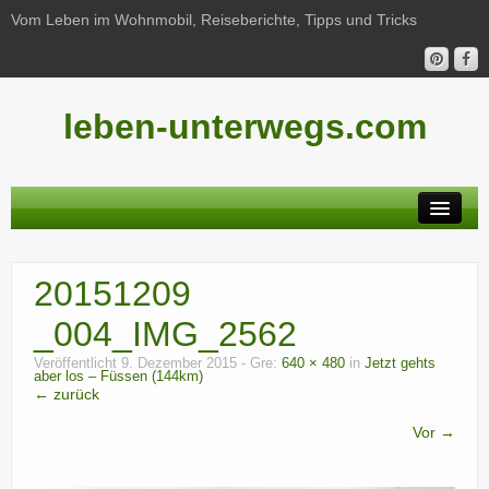
Vom Leben im Wohnmobil, Reiseberichte, Tipps und Tricks
leben-unterwegs.com
Neu hier?
20151209
Reiseberichte
_004_IMG_2562
Unterwegs
Veröffentlicht
9. Dezember 2015
- Gre:
640 × 480
in
Jetzt gehts
aber los – Füssen (144km)
Haushalt
← zurück
Freizeit
Vor →
Wohnmobil-Technik