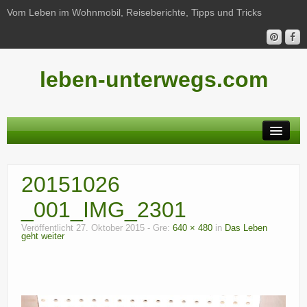
Vom Leben im Wohnmobil, Reiseberichte, Tipps und Tricks
leben-unterwegs.com
Neu hier?
20151026
Reiseberichte
_001_IMG_2301
Unterwegs
Veröffentlicht
27. Oktober 2015
- Gre:
640 × 480
in
Das Leben
geht weiter
Haushalt
Freizeit
Wohnmobil-Technik