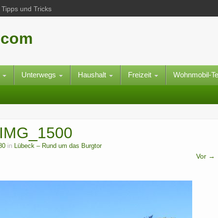
Tipps und Tricks
.com
e
Unterwegs
Haushalt
Freizeit
Wohnmobil-T
_IMG_1500
80
in
Lübeck – Rund um das Burgtor
Vor →