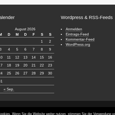
alender
Wordpress & RSS-Feeds
August 2026
Anmelden
Eintrags-Feed
M
D
M
D
F
S
S
Kommentar-Feed
1
2
WordPress.org
3
4
5
6
7
8
9
10
11
12
13
14
15
16
17
18
19
20
21
22
23
24
25
26
27
28
29
30
31
« Sep.
s
ookies. Wenn Sie die Website weiter nutzen, stimmen Sie der Verwendung v