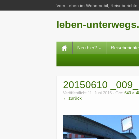
Vom Leben im Wohnmobil, Reiseberichte, 
leben-unterwegs
Neu hier?
Reisebericht
20150610 _009
Veröffentlicht
11. Juni 2015
- Gre:
640 × 4
← zurück