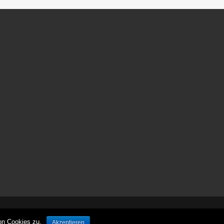
ش
ر
ط
ب
ن
د
ی
پ
ر
س
پ
و
ل
ی
س
ش
ر
ط
ب
© leben-unterwegs.com
ن
on Cookies zu.
Akzeptieren