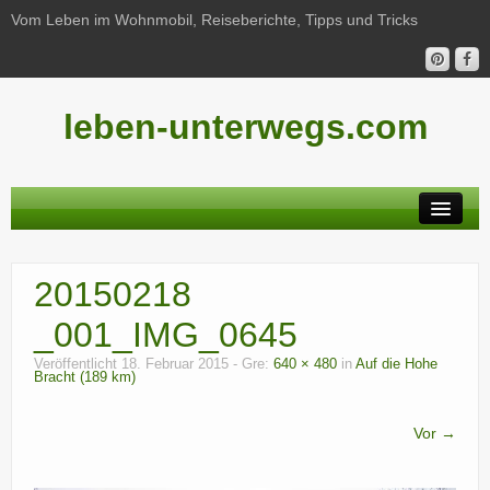
Vom Leben im Wohnmobil, Reiseberichte, Tipps und Tricks
leben-unterwegs.com
Neu hier?
20150218
Reiseberichte
_001_IMG_0645
Unterwegs
Veröffentlicht
18. Februar 2015
- Gre:
640 × 480
in
Auf die Hohe
Bracht (189 km)
Haushalt
Freizeit
Vor →
Wohnmobil-Technik