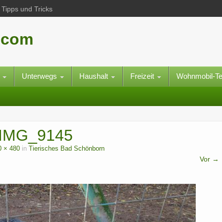
Tipps und Tricks
.com
e
Unterwegs
Haushalt
Freizeit
Wohnmobil-T
_IMG_9145
0 × 480
in
Tierisches Bad Schönborn
Vor →