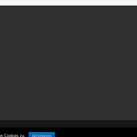
ش
ر
ط
ب
ن
د
ی
پ
ر
س
پ
و
ل
ی
س
ش
ر
ط
ب
© leben-unterwegs.com
ن
on Cookies zu.
Akzeptieren