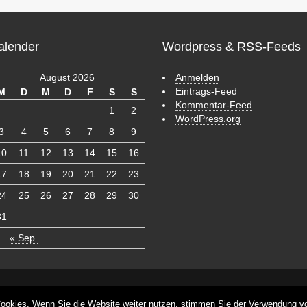
alender
Wordpress & RSS-Feeds
August 2026
Anmelden
Eintrags-Feed
M
D
M
D
F
S
S
Kommentar-Feed
1
2
WordPress.org
3
4
5
6
7
8
9
10
11
12
13
14
15
16
17
18
19
20
21
22
23
24
25
26
27
28
29
30
31
« Sep.
s
ookies. Wenn Sie die Website weiter nutzen, stimmen Sie der Verwendung v