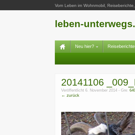
Vom Leben im Wohnmobil, Reiseberichte, 
leben-unterwegs
Neu hier?
Reisebericht
20141106 _009
Veröffentlicht
6. November 2014
- Gre:
64
← zurück