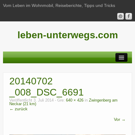
Vom Leben im Wohnmobil, Reiseberichte, Tipps und Tricks
leben-unterwegs.com
Neu hier?
20140702
Reiseberichte
_008_DSC_6691
Unterwegs
Veröffentlicht
3. Juli 2014
- Gre:
640 × 426
in
Zwingenberg am
Neckar (21 km)
Haushalt
← zurück
Freizeit
Vor →
Wohnmobil-Technik