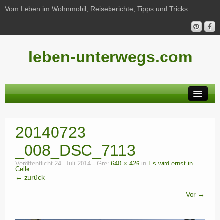
Vom Leben im Wohnmobil, Reiseberichte, Tipps und Tricks
leben-unterwegs.com
Neu hier?
20140723
Reiseberichte
_008_DSC_7113
Unterwegs
Veröffentlicht
24. Juli 2014
- Gre:
640 × 426
in
Es wird ernst in
Celle
Haushalt
← zurück
Freizeit
Vor →
Wohnmobil-Technik