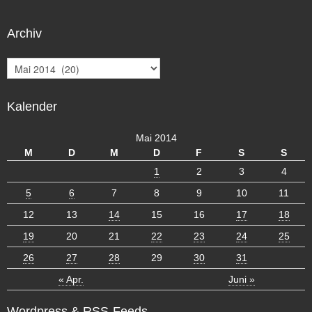
Archiv
A
r
c
Kalender
h
i
v
Mai 2014
M
D
M
D
F
S
S
1
2
3
4
5
6
7
8
9
10
11
12
13
14
15
16
17
18
19
20
21
22
23
24
25
26
27
28
29
30
31
« Apr.
Juni »
Wordpress & RSS-Feeds