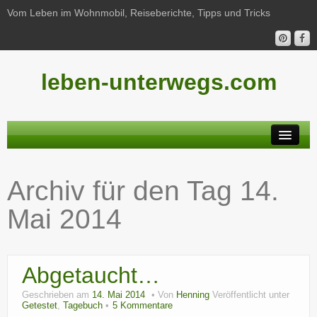
Vom Leben im Wohnmobil, Reiseberichte, Tipps und Tricks
leben-unterwegs.com
Neu hier?
Archiv für den Tag
14.
Reiseberichte
Mai 2014
Unterwegs
Haushalt
Abgetaucht…
Freizeit
Geschrieben am
14. Mai 2014
Von
Henning
Veröffentlicht unter
Wohnmobil-Technik
Getestet
,
Tagebuch
5 Kommentare