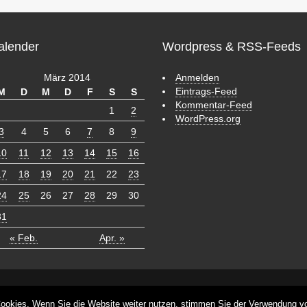
alender
Wordpress & RSS-Feeds
März 2014
Anmelden
Eintrags-Feed
M
D
M
D
F
S
S
Kommentar-Feed
1
2
WordPress.org
3
4
5
6
7
8
9
10
11
12
13
14
15
16
17
18
19
20
21
22
23
24
25
26
27
28
29
30
31
« Feb.
Apr. »
s
ookies. Wenn Sie die Website weiter nutzen, stimmen Sie der Verwendung v