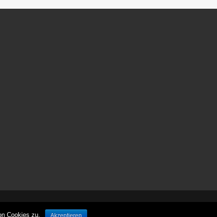
ش
ر
ط
ب
ن
د
ی
پ
ر
س
پ
و
ل
ی
س
ش
ر
ط
ب
© leben-unterwegs.com
ن
on Cookies zu.
Akzeptieren