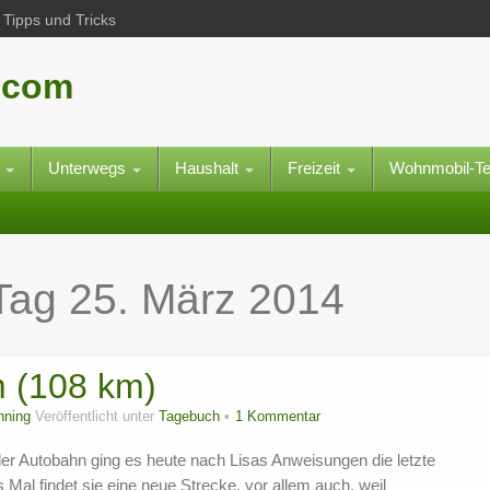
Tipps und Tricks
.com
e
Unterwegs
Haushalt
Freizeit
Wohnmobil-T
 Tag
25. März 2014
m (108 km)
nning
Veröffentlicht unter
Tagebuch
1 Kommentar
r Autobahn ging es heute nach Lisas Anweisungen die letzte
Mal findet sie eine neue Strecke, vor allem auch, weil