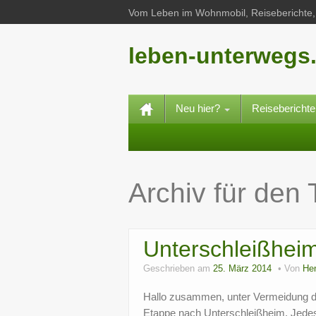
Vom Leben im Wohnmobil, Reiseberichte, 
leben-unterwegs
Neu hier?
Reisebericht
Archiv für den
Unterschleißhei
Geschrieben am
25. März 2014
Von
He
Hallo zusammen, unter Vermeidung de
Etappe nach Unterschleißheim. Jedes 