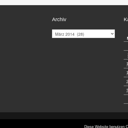
Archiv
K
A
r
c
h
i
v
CyberChimps WordPress Theme
Diese Website benutzen C