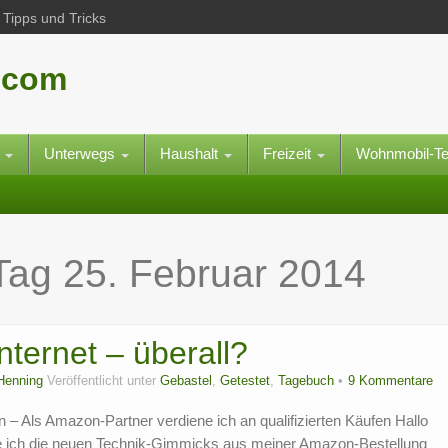
Tipps und Tricks
.com
e
Unterwegs
Haushalt
Freizeit
Wohnmobil-T
 Tag
25. Februar 2014
Internet – überall?
Henning
Veröffentlicht unter
Gebastel
,
Getestet
,
Tagebuch
9 Kommentare
n – Als Amazon-Partner verdiene ich an qualifizierten Käufen Hallo
e ich die neuen Technik-Gimmicks aus meiner Amazon-Bestellung