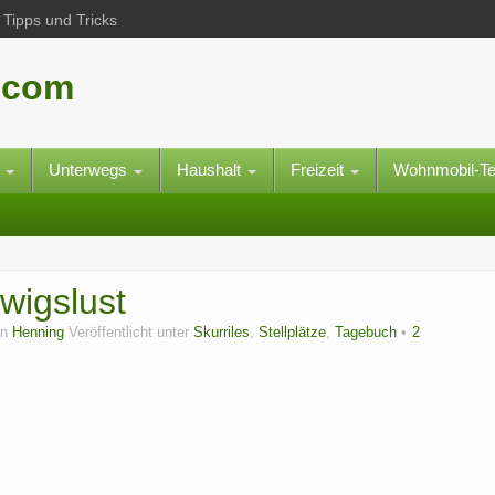
Tipps und Tricks
.com
e
Unterwegs
Haushalt
Freizeit
Wohnmobil-T
wigslust
on
Henning
Veröffentlicht unter
Skurriles
,
Stellplätze
,
Tagebuch
2