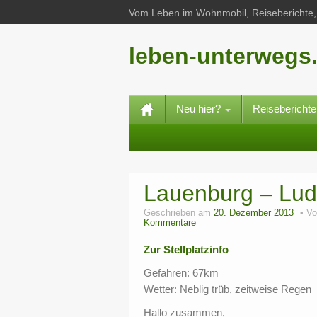
Vom Leben im Wohnmobil, Reiseberichte, 
leben-unterwegs
Neu hier?
Reisebericht
Lauenburg – Lud
Geschrieben am
20. Dezember 2013
V
Kommentare
Zur Stellplatzinfo
Gefahren: 67km
Wetter: Neblig trüb, zeitweise Regen
Hallo zusammen,