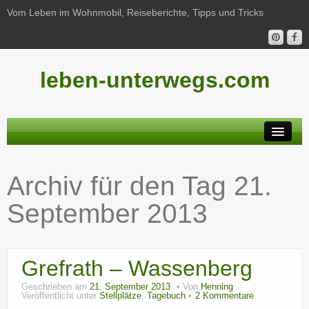
Vom Leben im Wohnmobil, Reiseberichte, Tipps und Tricks
leben-unterwegs.com
Neu hier?
Archiv für den Tag
21.
Reiseberichte
September 2013
Unterwegs
Haushalt
Grefrath – Wassenberg
Freizeit
Geschrieben am
21. September 2013
Von
Henning
Wohnmobil-Technik
Veröffentlicht unter
Stellplätze
,
Tagebuch
2 Kommentare