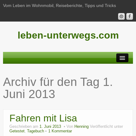
Vom Leben im Wohnmobil, Reiseberichte, Tipps und Tricks
leben-unterwegs.com
Neu hier?
Archiv für den Tag
1.
Reiseberichte
Juni 2013
Unterwegs
Haushalt
Fahren mit Lisa
Freizeit
Geschrieben am
1. Juni 2013
Von
Henning
Veröffentlicht unter
Wohnmobil-Technik
Getestet
,
Tagebuch
1 Kommentar