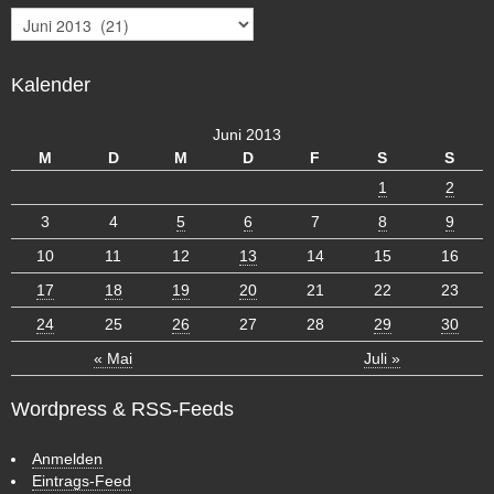
A
r
c
Kalender
h
i
v
Juni 2013
M
D
M
D
F
S
S
1
2
3
4
5
6
7
8
9
10
11
12
13
14
15
16
17
18
19
20
21
22
23
24
25
26
27
28
29
30
« Mai
Juli »
Wordpress & RSS-Feeds
Anmelden
Eintrags-Feed