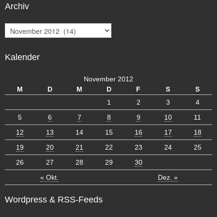
Archiv
A
r
c
Kalender
h
i
v
November 2012
M
D
M
D
F
S
S
1
2
3
4
5
6
7
8
9
10
11
12
13
14
15
16
17
18
19
20
21
22
23
24
25
26
27
28
29
30
« Okt.
Dez. »
Wordpress & RSS-Feeds