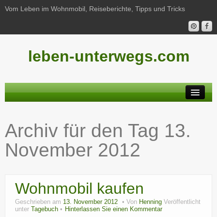
Vom Leben im Wohnmobil, Reiseberichte, Tipps und Tricks
leben-unterwegs.com
Neu hier?
Archiv für den Tag
13.
Reiseberichte
November 2012
Unterwegs
Haushalt
Wohnmobil kaufen
Freizeit
Geschrieben am
13. November 2012
Von
Henning
Veröffentlicht
Wohnmobil-Technik
unter
Tagebuch
Hinterlassen Sie einen Kommentar